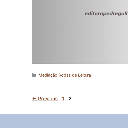
Categorias
Mediação Rodas de Leitura
Page
Page
←
Previous
1
2