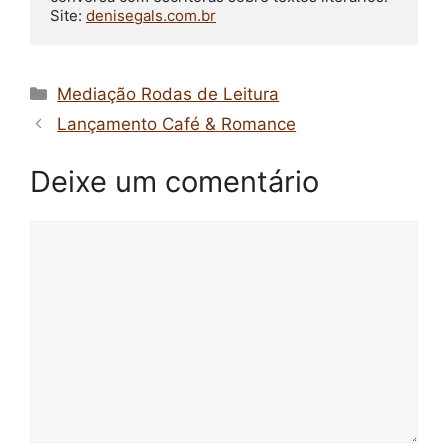
Site: 
denisegals.com.br
Categorias
Mediação Rodas de Leitura
Lançamento Café & Romance
Deixe um comentário
Comentário