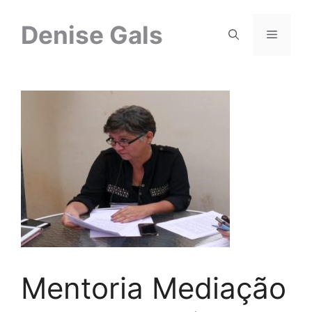
Pular
para
Denise Gals
Menu
o
conteúdo
Mentoria Mediação